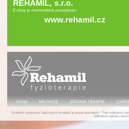
REHAMIL, s.r.o.
E-shop je momentálně pozastaven.
www.rehamil.cz
ÚVOD
MILOVICE
JÓGOVÁ TERAPIE
CVIČE
Grafické vyobrazení nabízených produktů je pouze ilustrativní. * Tato indikativní
indikativní nabídky nevz